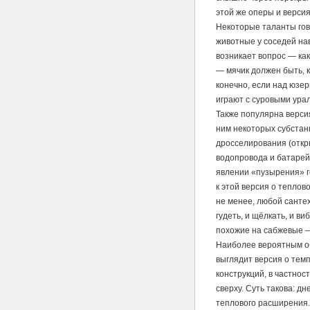
этой же оперы и верси
Некоторые таланты гово
животные у соседей на
возникает вопрос — ка
— мячик должен быть, к
конечно, если над юзе
играют с суровыми урал
Также популярна версия
ним некоторых субстан
дросселирования (откры
водопровода и батарей 
явлении «пузырения» г
к этой версия о тепло
не менее, любой санте
гудеть, и щёлкать, и ви
похожие на сабжевые —
Наиболее вероятным о
выглядит версия о те
конструкций, в частнос
сверху. Суть такова: д
теплового расширения.