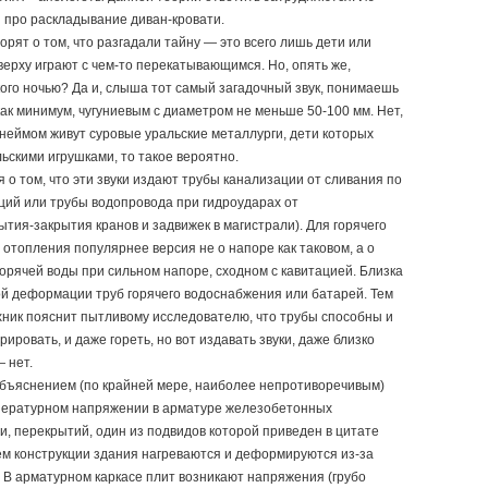
я про раскладывание диван-кровати.
рят о том, что разгадали тайну — это всего лишь дети или
верху играют с чем-то перекатывающимся. Но, опять же,
кого ночью? Да и, слыша тот самый загадочный звук, понимаешь
ак минимум, чугуниевым с диаметром не меньше 50-100 мм. Нет,
рнеймом живут суровые уральские металлурги, дети которых
ьскими игрушками, то такое вероятно.
 о том, что эти звуки издают трубы канализации от сливания по
ций или трубы водопровода при гидроударах от
тия-закрытия кранов и задвижек в магистрали). Для горячего
отопления популярнее версия не о напоре как таковом, а о
орячей воды при сильном напоре, сходном с кавитацией. Близка
вой деформации труб горячего водоснабжения или батарей. Тем
хник пояснит пытливому исследователю, что трубы способны и
брировать, и даже гореть, но вот издавать звуки, даже близко
 нет.
бъяснением (по крайней мере, наиболее непротиворечивым)
мпературном напряжении в арматуре железобетонных
ти, перекрытий, один из подвидов которой приведен в цитате
нем конструкции здания нагреваются и деформируются из-за
 В арматурном каркасе плит возникают напряжения (грубо