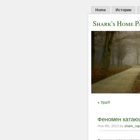
Home
Истории
Shark's Home P
«
Ура!!!
Феномен катаю
Ноя 8th, 2013 by
shark_ra