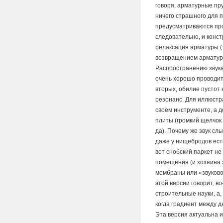
говоря, арматурные пру
ничего страшного для 
предусматриваются про
следовательно, и конс
релаксация арматуры 
возвращением арматуры
Распространению звука
очень хорошо проводит 
вторых, обилие пустот 
резонанс. Для иллюстр
своём инструменте, а 
плиты (громкий щелчок 
да). Почему же звук сл
даже у нищебродов есть
вот снобский паркет не
помещения (и хозяина 
мембраны или «звуковог
этой версии говорит, 
строительные науки, а,
когда градиент между 
Эта версия актуальна 