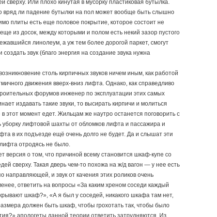
й сверху. Или плохо кинутая в мусорку пластиковая бутылка.
 но вряд ли падение бутылки на пол может вообще быть слышно
имо плиты есть еще половое покрытие, которое состоит не
 еще из досок, между которыми и полом есть некий зазор пустого
ежавшийся линолеум, а уж тем более дорогой паркет, смогут
 создать звук (благо энергия на создание звука нужна
озникновение столь кирпичных звуков ничем иным, как работой
тмичного движения вверх-вниз лифта. Однако, как справедливо
троительных форумов инженер по эксплуатации этих самых
нает издавать такие звуки, то высирать кирпичи и молиться
е в этот момент едет. Жильцам же наутро останется поговорить с
ь уборку лифтовой шахты от обломков лифта и пассажира и
ифта в их подъезде ещё очень долго не будет. Да и слышат эти
е лифта отродясь не было.
т версия о том, что причиной всему становится шкаф-купе со
дей сверху. Такая дверь чем-то похожа на ж/д вагон — у нее есть
о направляющей, и звук от качения этих роликов очень
менее, ответить на вопросы «За каким хреном соседи каждый
ткрывают шкаф?», «А я был у соседей, никакого шкафа там нет,
 размера должен быть шкаф, чтобы грохотать так, чтобы было
ия?» апологеты данной теории ответить затрудняются. Из