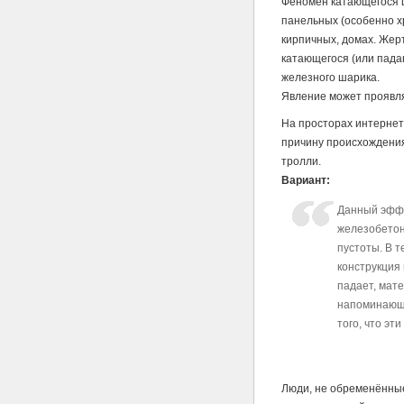
Феномен катающегося 
панельных (особенно х
кирпичных, домах. Жерт
катающегося (или пада
железного шарика.
Явление может проявля
На просторах интернето
причину происхождения
тролли.
Вариант:
Данный эффе
железобетон
пустоты. В 
конструкция 
падает, мат
напоминающи
того, что эт
Люди, не обременённые