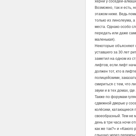
херни у соседей-алкаше
Возможно, так и есть,
этажом ниже. Ведь пом
только из линолеума, а
места. Однако особо сл
передать или даже сами
маленькая).
Некоторые объясняют в
уставшего за 30 лет ри
заметил на одном из с
лифтов, если лифт начи
должен тот, кто в лифт
полицейскими, заказат
смириться с тем, что л
звуки и в тех домах, гд
Также по форумам гуляе
сдвижной дверью у сосе
колёсики, катающиеся п
своеобразный. Тем не 
день в три часа ночи о
как же так?» и «Какого
слышно через перекрыт