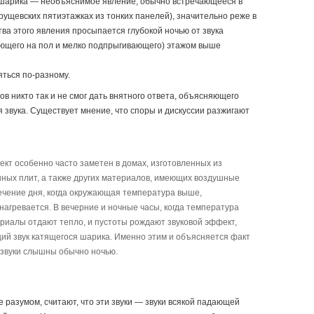
шарика — необъяснимое явление, обычно встречающееся в
рущевских пятиэтажках из тонких панелей), значительно реже в
ва этого явления просыпается глубокой ночью от звука
ющего на пол и мелко подпрыгивающего) этажом выше
ться по-разному.
в никто так и не смог дать внятного ответа, объясняющего
 звука. Существует мнение, что споры и дискуссии разжигают
кт особенно часто заметен в домах, изготовленных из
ных плит, а также других материалов, имеющих воздушные
течение дня, когда окружающая температура выше,
нагревается. В вечерние и ночные часы, когда температура
ериалы отдают тепло, и пустоты рождают звуковой эффект,
й звук катящегося шарика. Именно этим и объясняется факт
и звуки слышны обычно ночью.
 разумом, считают, что эти звуки — звуки всякой падающей