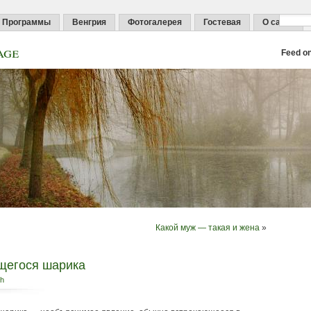
Программы
Венгрия
Фотогалерея
Гостевая
О сайте
age
Feed o
Какой муж — такая и жена
»
щегося шарика
ph