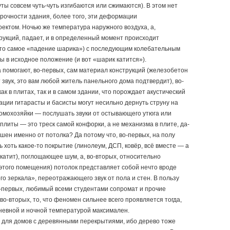
ты совсем чуть-чуть изгибаются или сжимаются). В этом нет
прочности здания, более того, эти деформации
ектом. Ночью же температура наружного воздуха, а,
трукций, падает, и в определенный момент происходит
(то самое «падение шарика») с последующим колебательным
 в исходное положение (и вот «шарик катится»).
 помогают, во-первых, сам материал конструкций (железобетон
звук, это вам любой житель панельного дома подтвердит), во-
как в плитах, так и в самом здании, что порождает акустический
ации гитарасты и басисты могут несильно дернуть струну на
домохозяйки — послушать звуки от остывающего утюга или
плиты — это треск самой конфорки, а не механизма в плите, да-
ышен именно от потолка? Да потому что, во-первых, на полу
 хоть какое-то покрытие (линолеум, ДСП, ковёр, всё вместе — а
 катит), поглощающее шум, а, во-вторых, относительно
этого помещения) потолок представляет собой нечто вроде
о зеркала», переотражающего звук от пола и стен. В пользу
во-первых, любимый всеми студентами сопромат и прочие
 во-вторых, то, что феномен сильнее всего проявляется тогда,
дневной и ночной температурой максимален.
и для домов с деревянными перекрытиями, ибо дерево тоже