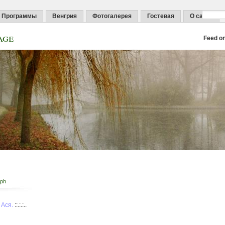
Программы
Венгрия
Фотогалерея
Гостевая
О сайте
age
Feed o
aph
 Ася.
::.:.:..