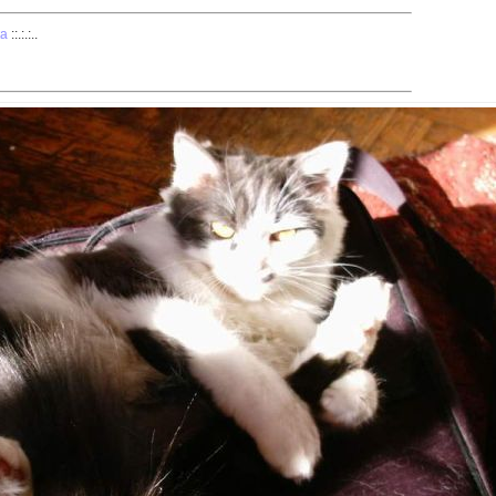
ка
::.:.:..