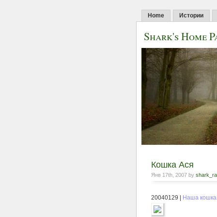
Home
Истории
Shark's Home P
Кошка Ася
Янв 17th, 2007 by
shark_r
20040129 |
Наша кошка