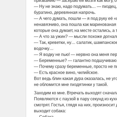
призванию — засераю ей мозги как могу, о
— Ну не знаю, надо подумать… — пиздец,
буратино, деревянная напрочь.
— А чего думать, пошли — я под руку её «
ненавязчиво, она пошла как маринованая 
которые она думает, на месте остались, а 
— А что за ужин? — мысли похоже догнал
— Так, креветки, ну… салатик, шампанское
водочку…
— Я водку не пью! — нервно она меня пер
— Беременные? — галантно подшучиваю
— Почему сразу беременные, просто не п
— Есть красное вино, чилийское.
Вот ведь блин какая дура оказалась, не уг
не обломится мне пиздятинки у такой.
Заходим ко мне. Втречать выходят сначал
Появляются с паузой в пару секунд из кух
смотрят. Гостья, глядя на них, произносит 
выходит собака:
— Собака…