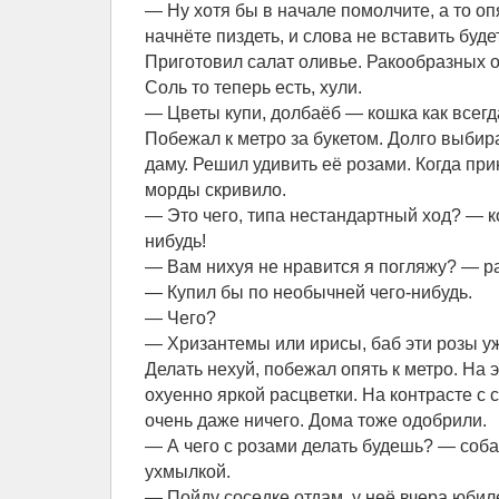
— Ну хотя бы в начале помолчите, а то о
начнёте пиздеть, и слова не вставить будет
Приготовил салат оливье. Ракообразных о
Соль то теперь есть, хули.
— Цветы купи, долбаёб — кошка как всегда
Побежал к метро за букетом. Долго выбир
даму. Решил удивить её розами. Когда при
морды скривило.
— Это чего, типа нестандартный ход? — ко
нибудь!
— Вам нихуя не нравится я погляжу? — ра
— Купил бы по необычней чего-нибудь.
— Чего?
— Хризантемы или ирисы, баб эти розы у
Делать нехуй, побежал опять к метро. На 
охуенно яркой расцветки. На контрасте с
очень даже ничего. Дома тоже одобрили.
— А чего с розами делать будешь? — соба
ухмылкой.
— Пойду соседке отдам, у неё вчера юбил