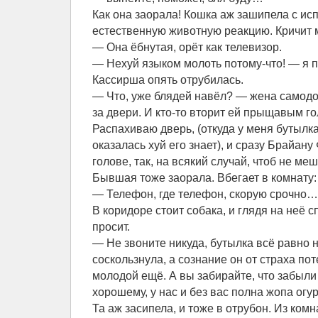
Как она заорала! Кошка аж зашипела с исп
естественную животную реакцию. Кричит 
— Она ёбнутая, орёт как телевизор.
— Нехуй языком молоть потому-что! — я п
Кассирша опять отрубилась.
— Что, уже блядей навёл? — жена самодо
за двери. И кто-то вторит ей прыщавым г
Распахиваю дверь, (откуда у меня бутылк
оказалась хуй его знает), и сразу Брайан
голове, так, на всякий случай, чтоб не ме
Бывшая тоже заорала. Вбегает в комнату:
— Телефон, где телефон, скорую срочно…
В коридоре стоит собака, и глядя на неё 
просит.
— Не звоните никуда, бутылка всё равно н
соскользнула, а сознание он от страха пот
молодой ещё. А вы забирайте, что забыли
хорошему, у нас и без вас полна жопа огу
Та аж засипела, и тоже в отрубон. Из ко