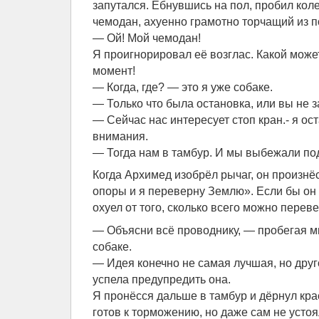
запутался. Ёбнувшись на пол, пробил кол
чемодан, ахуенно грамотно торчащий из п
— Ой! Мой чемодан!
Я проигнорировал её возглас. Какой може
момент!
— Когда, где? — это я уже собаке.
— Только что была остановка, или вы не 
— Сейчас нас интересует стоп кран.- я ос
внимания.
— Тогда нам в тамбур. И мы выбежали под
Когда Архимед изобрёл рычаг, он произнёс
опоры и я переверну Землю». Если бы он 
охуел от того, сколько всего можно переве
— Объясни всё проводнику, — пробегая ми
собаке.
— Идея конечно не самая лучшая, но друг
успела предупредить она.
Я пронёсся дальше в тамбур и дёрнул кра
готов к торможению, но даже сам не устоя