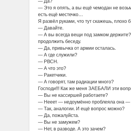
— Да?
— Это я опять, а вы ещё чемодан не возьм
есть ещё местечко…
Я развёл руками, что тут скажешь, плохо
— Давайте.
— А вы всегда вещи под замком держите?
продолжить беседу.
— Да, привычка от армии осталась.
— А где служили?
— РВСН.
— А что это?
— Ракетчики.
— А говорят, там радиации много?
Господи!!! Как же меня ЗАЕБАЛИ эти воп
— Вы не кассиршей работаете?
— Нееет — недоумённо проблеяла она — 
— Так, аналогии. И ещё вопрос можно?
— Да, пожалуйста.
— Вы не замужем?
— Нет, в разводе. А это зачем?