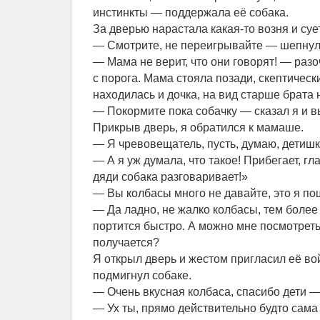
инстинкты — поддержала её собака.
За дверью нарастала какая-то возня и суе
— Смотрите, не переигрывайте — шепнул я
— Мама не верит, что они говорят! — ра
с порога. Мама стояла позади, скептическ
находилась и дочка, на вид старше брата н
— Покормите пока собачку — сказал я и в
Прикрыв дверь, я обратился к мамаше.
— Я чревовещатель, пусть, думаю, детишк
— А я уж думала, что такое! Прибегает, гла
дяди собака разговаривает!»
— Вы колбасы много не давайте, это я пош
— Да ладно, не жалко колбасы, тем более 
портится быстро. А можно мне посмотреть 
получается?
Я открыл дверь и жестом пригласил её во
подмигнул собаке.
— Очень вкусная колбаса, спасибо дети —
— Ух ты, прямо действительно будто сама