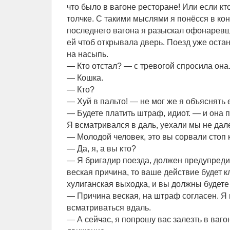
что было в вагоне ресторане! Или если кт
толчке. С такими мыслями я понёсся в ко
последнего вагона я разыскал офонаревш
ей чтоб открывала дверь. Поезд уже оста
на насыпь.
— Кто отстал? — с тревогой спросила она
— Кошка.
— Кто?
— Хуй в пальто! — не мог же я объяснять е
— Будете платить штраф, идиот. — и она п
Я всматривался в даль, уехали мы не дале
— Молодой человек, это вы сорвали стоп 
— Да, я, а вы кто?
— Я бригадир поезда, должен предупредит
веская причина, то ваше действие будет 
хулиганская выходка, и вы должны будет
— Причина веская, на штраф согласен. Я
всматриваться вдаль.
— А сейчас, я попрошу вас залезть в ваг