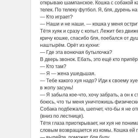
открываю шампанское. Кошка с собакой к
телек. По телеку футбол. Я, бля, дурень н
— Кто играет?
— Наши и не наши. — кошка у меня острит
Тётя хуяк и сразу с копыт. Лежит без движе
кричу кошке, спасибо бля, поебался от ду
наштырём. Орёт из кухни:
— Где эта вонючая бутылочка?
В дверь звонок. Ебать, это ещё кто припё
— Кто там?
— Я — жена ушедьшая.
— Тебе какого хуя надо? Иди к своему ху
в жопу засунь!
— Я забыла кое-что, хочу забрать, а он к с
боюсь, что ты меня уничтожишь физически
Собака подбежала, шепчет, что-бы я не от
(вниз по лестнице).
Тётя глаза приоткрывает, ни хуя не поним
словым возвращается из комы. Кошка ей п
— выпейте, поможет, бля буду…