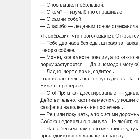
— Спор вышел небольшой.
— С кем? — изумлённо спрашивает.
— С самим собой.
— Спасибо — ледяным тоном отчеканила 
Я сообразил, что проголодался. Открыл су
— Тебе два часа без еды, штраф за гавк
говорю собаке.
— Может, все вместе поедим, а то как-то 
верху заступается — Да и чемодан могу о
— Ладно, чёрт с вами, садитесь.
Только расселись опять стук в дверь. На э
Билеты проверяет.
— Ого! Прям как дрессированые! — удиви
Действительно, картина маслом, у кошки с
салфетки на коленях не постелены.
— Решили покушать, а то с этими дорожн
Собака недовольно рыкнула. Не любит, ког
— Чая с бельём вам попозже принесу, тута,
проводник пошёл дальше по вагону.