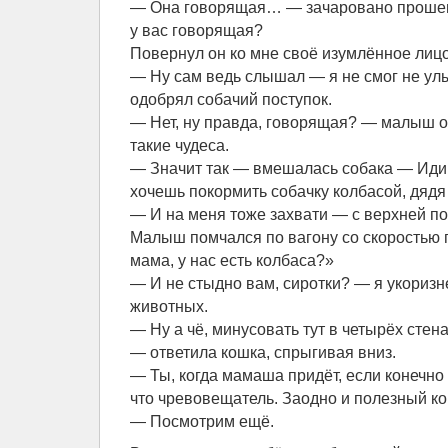
— Она говорящая… — зачаровано прошеп
у вас говорящая?
Повернул он ко мне своё изумлённое лицо
— Ну сам ведь слышал — я не смог не улы
одобрял собачий поступок.
— Нет, ну правда, говорящая? — малыш о
такие чудеса.
— Значит так — вмешалась собака — Иди к
хочешь покормить собачку колбасой, дядя
— И на меня тоже захвати — с верхней по
Малыш помчался по вагону со скоростью п
мама, у нас есть колбаса?»
— И не стыдно вам, сиротки? — я укоризн
животных.
— Ну а чё, минусовать тут в четырёх стен
— ответила кошка, спрыгивая вниз.
— Ты, когда мамаша придёт, если конечно
что чревовещатель. Заодно и полезный ко
— Посмотрим ещё.