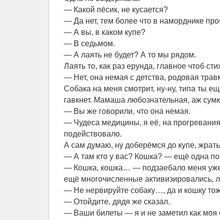
— Какой пёсик, не кусается?
— Да нет, тем более что в наморднике пр
— А вы, в каком купе?
— В седьмом.
— А лаять не будет? А то мы рядом.
Лаять то, как раз ерунда, главное чтоб ст
— Нет, она немая с детства, родовая трав
Собака на меня смотрит, ну-ну, типа ты ещ
гавкнет. Мамаша любознательная, аж сум
— Вы же говорили, что она немая.
— Чудеса медицины, я её, на прогревания
подействовало.
А сам думаю, ну доберёмся до купе, жрать
— А там кто у вас? Кошка? — ещё одна по
— Кошка, кошка… — подзаебало меня уже 
ещё многочисленные активизировались, л
— Не нервируйте собаку…, да и кошку тож
— Отойдите, дядя же сказал.
— Ваши билеты — я и не заметил как моя