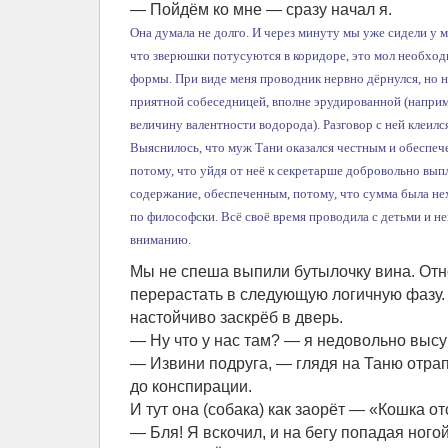
— Пойдём ко мне — сразу начал я.
Она думала не долго. И через минуту мы уже сидели у 
что зверюшки потусуются в коридоре, это мол необхо
формы. При виде меня проводник нервно дёрнулся, но н
приятной собеседницей, вполне эрудированной (наприме
величину валентности водорода). Разговор с ней клеилс
Выяснилось, что муж Тани оказался честным и обеспеч
потому, что уйдя от неё к секретарше добровольно вып
содержание, обеспеченным, потому, что сумма была нех
по философски. Всё своё время проводила с детьми и н
вниманию.
Мы не спеша выпили бутылочку вина. От
перерастать в следующую логичную фазу. И
настойчиво заскрёб в дверь.
— Ну что у нас там? — я недовольно высу
— Извини подруга, — глядя на Таню отра
до конспирации.
И тут она (собака) как заорёт — «Кошка отс
— Бля! Я вскочил, и на бегу попадая ногой