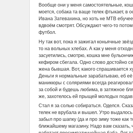
Вообще они у меня самостоятельные, кош
моется, собака та ваще телек фтыкает, в 
Ивана Затевахина, но хоть не МТВ ебучее
вдвоём смотрят. Обсуждают чего-то потом
футбол.
Ну так вот, пока я зажигал коньячные звёз
то на вольных хлебах. А как у меня отходн
засуетились, смотрю, кошка мне бульончик
кефиром сбегала. Одно слово достойно себ
жена бывшая. Вот, какого спрашивается х
Деньги я нормальные зарабатываю, еб её 
маникюры с соляриями всегда реагирова
за собой и будешь любима, в затяжное бля
же, захотелось ей прыщей молодых подавит
Стал я за солью собираться. Оделся. Сказ
телек не врубала и вышел. Утро выдалось
забыл про шапку (да и про зиму тоже как т
ближайшему магазину. Надо вам сказать, 
работает пресимпатичнейшая баба. Лет так