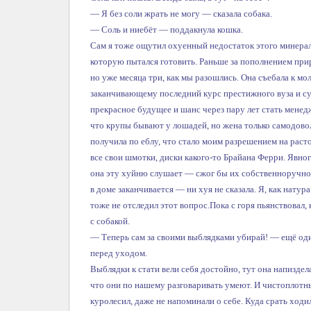
— Я без соли жрать не могу — сказала собака.
— Соль и ниебёт — поддакнула кошка.
Сам я тоже ощутил охуенный недостаток этого минерала 
которую пытался готовить. Раньше за пополнением при
но уже месяца три, как мы разошлись. Она съебала к м
заканчивающему последний курс престижного вуза и с
прекрасное будущее и шанс через пару лет стать менед
что крупы бывают у лошадей, но жена только самодово
получила по еблу, что стало моим разрешением на раст
все свои шмотки, диски какого-то Брайана Ферри. Явног
она эту хуйню слушает — сжог бы их собственноручно (
в доме заканчивается — ни хуя не сказала. Я, как нату
тоже не отследил этот вопрос.
Пока с горя пьянствовал,
с собакой.
— Теперь сам за своими выблядками убирай! — ещё од
перед уходом.
Выблядки к стати вели себя достойно, тут она напиздела
что они по нашему разговаривать умеют. И чистоплотн
куролесил, даже не напоминали о себе. Куда срать ходи