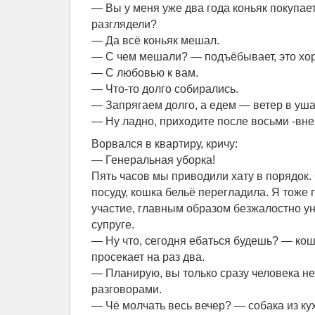
— Вы у меня уже два года коньяк покупает
разглядели?
— Да всё коньяк мешал.
— С чем мешали? — подъёбывает, это хо
— С любовью к вам.
— Что-то долго собирались.
— Запрягаем долго, а едем — ветер в уша
— Ну ладно, приходите после восьми -вне
Ворвался в квартиру, кричу:
— Генеральная уборка!
Пять часов мы приводили хату в порядок
посуду, кошка бельё перегладила. Я тоже
участие, главным образом безжалостно у
супруге.
— Ну что, сегодня ебаться будешь? — ко
просекает на раз два.
— Планирую, вы только сразу человека не
разговорами.
— Чё молчать весь вечер? — собака из кух