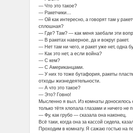
— Что это такое?
— Ракетчики…
— Ой как интересно, а говорят там у раке
сплошная?
— Где? Там? — как меня заебали эти воп
— В ракетах наверное, да и вокруг ракет.
— Нет там ни чего, и ракет уже нет, одна 
— Как это нет, а если война?
— С кем?
— С Американцами.
— У них то тоже бутафория, ракеты пласт
отходы жизнедеятельности.
— А что это такое?
— Это? Говно!
Мысленно я выл. Из комнаты доносилось 
только тётя хлопала глазами и ничего не 
— Фу, как грубо — сказала она наконец.
Всё таки, когда она за кассой сидела, каз
Проходим в комнату. Я сажаю гостью на п