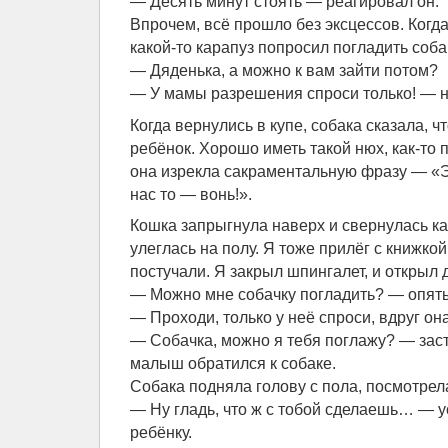
— Десять минут стоять — реагировал он.
Впрочем, всё прошло без эксцессов. Когда
какой-то карапуз попросил погладить соба
— Дяденька, а можно к вам зайти потом?
— У мамы разрешения спроси только! — н
Когда вернулись в купе, собака сказала, 
ребёнок. Хорошо иметь такой нюх, как-то п
она изрекла сакраментальную фразу — «Эт
нас то — вонь!».
Кошка запрыгнула наверх и свернулась ка
улеглась на полу. Я тоже прилёг с книжкой
постучали. Я закрыл шпингалет, и открыл 
— Можно мне собачку погладить? — опять 
— Проходи, только у неё спроси, вдруг он
— Собачка, можно я тебя поглажу? — заст
малыш обратился к собаке.
Собака подняла голову с пола, посмотрел
— Ну гладь, что ж с тобой сделаешь… — у
ребёнку.