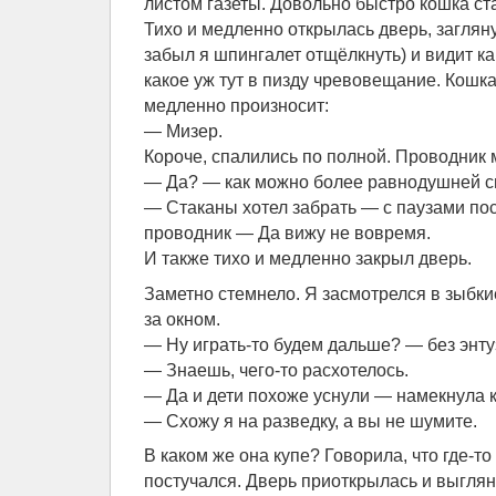
листом газеты. Довольно быстро кошка ст
Тихо и медленно открылась дверь, загляну
забыл я шпингалет отщёлкнуть) и видит ка
какое уж тут в пизду чревовещание. Кошка,
медленно произносит:
— Мизер.
Короче, спалились по полной. Проводник 
— Да? — как можно более равнодушней с
— Стаканы хотел забрать — с паузами пос
проводник — Да вижу не вовремя.
И также тихо и медленно закрыл дверь.
Заметно стемнело. Я засмотрелся в зыбк
за окном.
— Ну играть-то будем дальше? — без энту
— Знаешь, чего-то расхотелось.
— Да и дети похоже уснули — намекнула 
— Схожу я на разведку, а вы не шумите.
В каком же она купе? Говорила, что где-то
постучался. Дверь приоткрылась и выглян