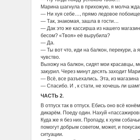
Марина шагнула в прихожую, я молча жда
— Ни хуя себе…, прямо ледовое побоище! 
— Так, знакомая, зашла в гости…
— Дак это же кассирша из нашего магазина
бесом? «Твоя» её вырубила?
— Да.
— Ты вот что, иди на балкон, перекури, а я
чувство.
Выхожу на балкон, сидят мои красавцы, 
закурил. Через минут десять заходит Мари
— Всё, все разъехались. Эта, из магазина
— Спасибо. И , к стати, не хочешь ли шам
ЧАСТЬ 2.
В отпуск так в отпуск. Ебись оно всё конё
дикарём. Поеду один. Нахуй «пассажиров»
Куда же я без них. Пропаду, к хуям собачь
помогут добрым советом, может, и покусаю
ситуации.