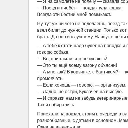
— Я на самолёте не полечу — сказала соб
— Поезд и ниебёт — поддакнула кошка.
Всегда эти бестии мной помыкают.
Ну, тут уж ни чего не поделаешь, поезд так
взял билет до нужной станции. Только во
брать. Да оно и к лучшему. Начнут ещё пи
— А тебе к стати надо будет на поводке и
говорю собаке.
— Во, приплыли, я ж не кусаюсь!
— Это ты ещё всему вагону объясни!
— А мне как? В корзинке, с бантиком? — 
промолчать.
— Если хочешь — говорю, — организуем.
— Ладно, не остри, Куклачёв на выезде.
— И справки нам не забудь ветеринарные
Так и собирались.
Приехали на вокзал, стоим в очереди в в
разнообразные, с детьми в основном. Мам
Одна не выдержала: