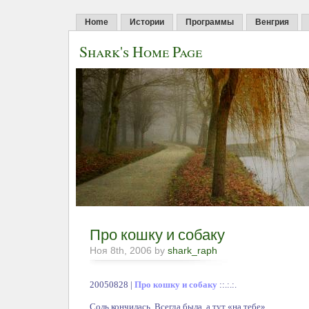
Home
Истории
Программы
Венгрия
Shark's Home Page
Про кошку и собаку
Ноя 8th, 2006 by
shark_raph
20050828 |
Про кошку и собаку
::.:.:.
Соль кончилась. Всегда была, а тут «на тебе».