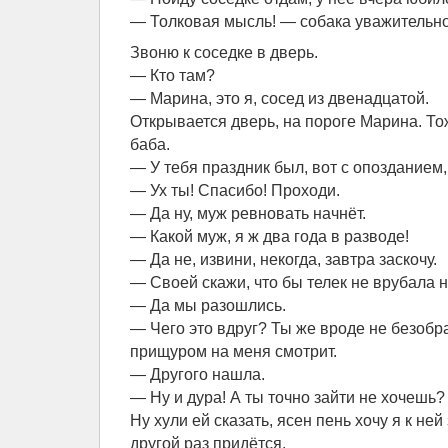
— Толковая мысль! — собака уважительно
Звоню к соседке в дверь.
— Кто там?
— Марина, это я, сосед из двенадцатой.
Открывается дверь, на пороге Марина. Тож
баба.
— У тебя праздник был, вот с опозданием,
— Ух ты! Спасибо! Проходи.
— Да ну, муж ревновать начнёт.
— Какой муж, я ж два года в разводе!
— Да не, извини, некогда, завтра заскочу.
— Своей скажи, что бы телек не врубала 
— Да мы разошлись.
— Чего это вдруг? Ты же вроде не безобр
прищуром на меня смотрит.
— Другого нашла.
— Ну и дура! А ты точно зайти не хочешь?
Ну хули ей сказать, ясен пень хочу я к ней 
другой раз придётся.