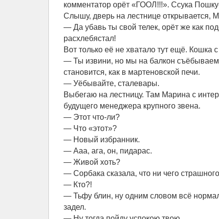
комментатор орёт «ГООЛ!!!». Ссука Пошкус
Слышу, дверь на лестнице открывается, М
— Да убавь ты свой телек, орёт же как по
расхлебястал!
Вот только её не хватало тут ещё. Кошка с
— Ты извини, но мы на балкон съёбываем
становится, как в мартеновской печи.
— Уёбывайте, сталевары.
Выбегаю на лестницу. Там Марина с инте
будущего менеджера крупного звена.
— Этот что-ли?
— Что «этот»?
— Новый избранник.
— Ааа, ага, он, пидарас.
— Живой хоть?
— Сорбака сказала, что ни чего страшного
— Кто?!
— Тьфу блин, ну одним словом всё нормал
задел.
— Ну тогда пойду успокою твою…