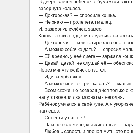
В дверь влетел ребёнок, с бумажкой в ко
завёрнута колбаса.
— Докторская? — спросила кошка.
— Не знаю — пролепетал малец.
И, развернув кулёчек, замер.
Кошка, ловко подцепив кружочек на коготь,
— Докторская — констатировала она, про
— А можно собачке дать? — спросил малы
— Ей вредно, у неё диета — заржала кошк
— Давай, давай, не слушай её — обеспок
Через минуту кулёчек опустел.
— Иди за добавкой.
— А можно мне сестре сказать? — малыш 
— Всем скажи, но возвращайся только с к
напутствовали два мохнатых негодяя.
Ребёнок умчался в своё купе. А я укоризн
наглецов.
— Совести у вас нет!
— Нам не положено, мы животные — пари
— Любовь, совесть и прочая муть, это ваш