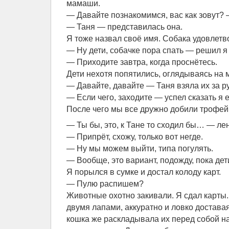
мамаши.
— Давайте познакомимся, вас как зовут? 
— Таня — представилась она.
Я тоже назвал своё имя. Собака удовлетв
— Ну дети, собачке пора спать — решил я
— Приходите завтра, когда проснётесь.
Дети нехотя попятились, оглядываясь на 
— Давайте, давайте — Таня взяла их за ру
— Если чего, заходите — успел сказать я е
После чего мы все дружно добили трофей
— Ты бы, это, к Тане то сходил бы… — ле
— Припрёт, схожу, только вот негде.
— Ну мы можем выйти, типа погулять.
— Вообще, это вариант, подожду, пока дети
Я порылся в сумке и достал колоду карт.
— Пулю распишем?
Животные охотно закивали. Я сдал карты
двумя лапами, аккуратно и ловко достава
кошка же раскладывала их перед собой н