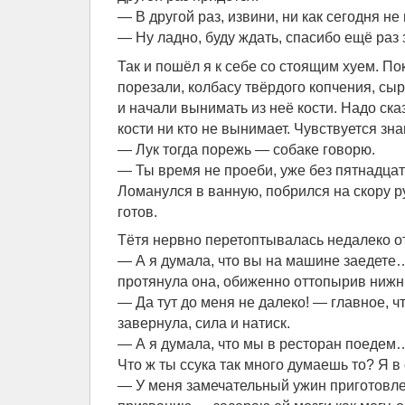
— В другой раз, извини, ни как сегодня не
— Ну ладно, буду ждать, спасибо ещё раз 
Так и пошёл я к себе со стоящим хуем. По
порезали, колбасу твёрдого копчения, сыр
и начали вынимать из неё кости. Надо ска
кости ни кто не вынимает. Чувствуется зн
— Лук тогда порежь — собаке говорю.
— Ты время не проеби, уже без пятнадцат
Ломанулся в ванную, побрился на скору ру
готов.
Тётя нервно перетоптывалась недалеко от
— А я думала, что вы на машине заедет
протянула она, обиженно оттопырив нижн
— Да тут до меня не далеко! — главное, ч
завернула, сила и натиск.
— А я думала, что мы в ресторан поедем…
Что ж ты ссука так много думаешь то? Я в
— У меня замечательный ужин приготовлен