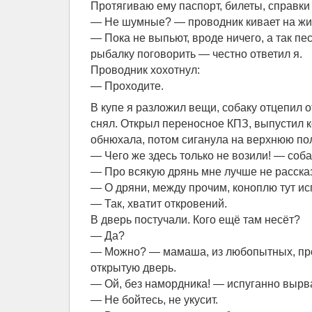
Протягиваю ему паспорт, билеты, справки
— Не шумные? — проводник кивает на жи
— Пока не выпьют, вроде ничего, а так пе
рыбалку поговорить — честно ответил я.
Проводник хохотнул:
— Проходите.
В купе я разложил вещи, собаку отцепил 
снял. Открыл переносное КПЗ, выпустил ко
обнюхала, потом сиганула на верхнюю пол
— Чего же здесь только не возили! — соб
— Про всякую дрянь мне лучше не расска
— О дряни, между прочим, коноплю тут и
— Так, хватит откровений.
В дверь постучали. Кого ещё там несёт?
— Да?
— Можно? — мамаша, из любопытных, про
открытую дверь.
— Ой, без намордника! — испуганно вырва
— Не бойтесь, не укусит.