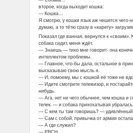
второе, когда выходит кошка:
— Кошка…
Я смотрю, у кошки язык аж чешется чего-н
думаю, а то тётю сразу в «карету» загрузи
Показал где ванная, вернулся к «своим». 
собака сидит, меня ждёт.
— Знаешь — тихо мне говорит- она конечно
интеллектом проблемы.
— Главное, что-бы дала, остальное в при
высказываю свою мысль я.
— И, помоему, мы с кошкой её тоже не вд
— Идите смотрите телевизор, и постарайте
нибудь.
— Ага, нет ни чего обычнее, чем кошка и 
телек. — и собака прихохатывая убралась 
— С кем ты там говоришь? — удивлённый 
— Сам с собой, привычка от армии остала
— А где служил?
— РВСН.