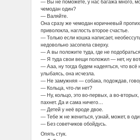
— Вы не поможете, у нас багажа много, м
чемодан один?
— Валяйте.
Она сразу же чемодан коричневый пропих
приволокла, наглость второе счастье.
— Только если кошка написает, необессут
недовольно засопела сверху.
— А вы положите туда, где не подобраться
— Я туда свои вещи положил — нет, ну вот
— Ааа, ну тогда будем надеяться, что всё
улыбаясь, она исчезла.
— Не замужняя — собака, подождав, гово
— Кольца, что-ли нет?
— Ну, кольцо, это во-первых, а во-вторых,
пахнет. Да и сама ничего…
— Детей у неё вроде двое.
— Тебе ж не жениться, узнай, может, в оди
— Без советчиков обойдусь.
Опять стук.