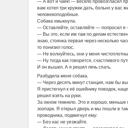
— А вот и чаёк! — весело провозгласил п
вам хотел три кружки дать, больно у вас 
человекоподобные.
Собака хмыкнула.
— Оставляйте, оставляйте — попросил я 
— Вы это, если им там по делам естествен
знаю, стоянка первая через несколько ча
то понизил голос.
— Не волнуйтесь, они у меня чистоплотны
— Ну тогда как говорится, счастливого пут
И он вышел. А я решил лечь спать.
Разбудила меня собака.
— Через десять минут станция, нам бы вы
Я пристегнул к её ошейнику поводок, нац
решил взять на руки.
За окном темнело. Это и хорошо, меньше г
зоопарк. Я открыл дверь и мы пошли в та
проводника, подмигнул ему:
— Без нас не уезжайте.