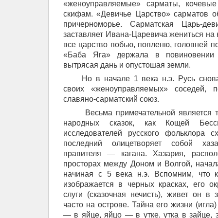
«женоуправляемые» сарматы, кочевые
скифам. «Девичье Царство» сарматов о
причерноморье. Сарматская Царь-дев
заставляет Ивана-Царевича жениться на н
все царство побью, попленю, головней по
«Баба Яга» держала в повиновении 
вытрясая дань и опустошая земли.
Но в начале 1 века н.э. Русь сно
своих «женоуправляемых» соседей, п
славяно-сарматский союз.
Весьма примечательной является т
народных сказок, как Кощей Бесс
исследователей русского фольклора с
последний олицетворяет собой хаз
правителя — кагана. Хазария, распо
просторах между Доном и Волгой, начал
начиная с 5 века н.э. Вспомним, что 
изображается в черных красках, его о
слуги (сказочная нечисть), живет он в 
часто на острове. Тайна его жизни (игла)
— в яйце, яйцо — в утке, утка в зайце,