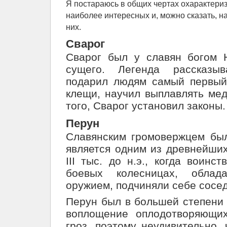
Я постараюсь в общих чертах охарактери
наиболее интересных и, можно сказать, 
них.
Сварог
Сварог был у славян богом 
сущего. Легенда рассказыв
подарил людям самый первый
клещи, научил выплавлять мед
того, Сварог установил законы.
Перун
Славянским громовержцем был
является одним из древнейших
III тыс. до н.э., когда воинс
боевых колесницах, облад
оружием, подчиняли себе сосе
Перун был в большей степени 
воплощение оплодотворяющи
гроз, поэтому неудивительно, 