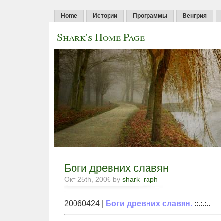
Home
Истории
Программы
Венгрия
Shark's Home Page
Боги древних славян
Окт 25th, 2006 by
shark_raph
20060424 |
Боги древних славян.
::.:.:..