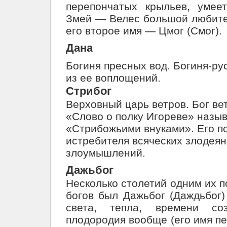
перепончатых крыльев, умее
Змей — Велес большой любите
его второе имя — Цмог (Смог).
Дана
Богиня пресных вод. Богиня-ру
из ее воплощений.
Стрибог
Верховный царь ветров. Бог ве
«Слово о полку Игореве» назы
«Стрибожьими внуками». Его по
истребителя всяческих злодея
злоумышлений.
Дажьбог
Несколько столетий одним их 
богов был Дажьбог (Даждьбог)
света, тепла, времени соз
плодородия вообще (его имя пе