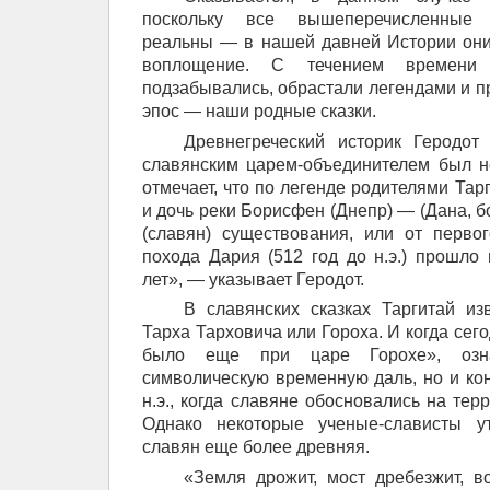
поскольку все вышеперечисленные
реальны — в нашей давней Истории они
воплощение. С течением времени
подзабывались, обрастали легендами и 
эпос — наши родные сказки.
Древнегреческий историк Геродот
славянским царем-объединителем был н
отмечает, что по легенде родителями Тарг
и дочь реки Борисфен (Днепр) — (Дана, бо
(славян) существования, или от перво
похода Дария (512 год до н.э.) прошло
лет», — указывает Геродот.
В славянских сказках Таргитай и
Тарха Тарховича или Гороха. И когда сего
было еще при царе Горохе», озн
символическую временную даль, но и кон
н.э., когда славяне обосновались на те
Однако некоторые ученые-слависты ут
славян еще более древняя.
«Земля дрожит, мост дребезжит, в