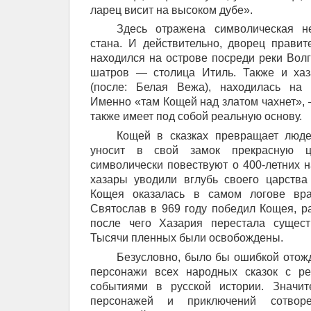
ларец висит на высоком дубе».
Здесь отражена символическая н
стана. И действительно, дворец правит
находился на острове посреди реки Волг
шатров — столица Итиль. Также и хаз
(после: Белая Вежа), находилась на 
Именно «там Кощей над златом чахнет», —
также имеет под собой реальную основу.
Кощей в сказках превращает люд
уносит в свой замок прекрасную 
символически повествуют о 400-летних н
хазары уводили вглубь своего царства
Кощея оказалась в самом логове вра
Святослав в 969 году победил Кощея, р
после чего Хазария перестала существ
Тысячи пленных были освобождены.
Безусловно, было бы ошибкой отож
персонажи всех народных сказок с ре
событиями в русской истории. Значит
персонажей и приключений сотвор