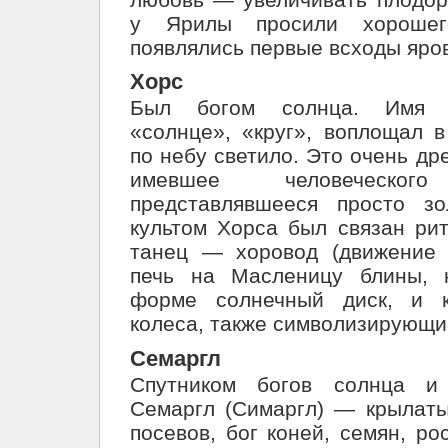
у Ярилы просили хорошег
появлялись первые всходы яро
Хорс
Был богом солнца. Имя «
«солнце», «круг», воплощал 
по небу светило. Это очень др
имевшее человеческ
представлявшееся просто з
культом Хорса был связан ри
танец — хоровод (движение 
печь на Масленицу блины, 
форме солнечный диск, и к
колеса, также символизирующи
Семаргл
Спутником богов солнца и
Семаргл (Симаргл) — крылаты
посевов, бог коней, семян, ро