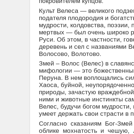
покровителем купцов.
Культ Велеса — великого подзе
подателя плодородия и богатст
мудрости, колдовства, поэзии, 
мертвых — был очень широко р
Руси. Об этом, в частности, го
деревень и сел с названиями В
Волосово, Волотово.
Змей – Волос (Велес) в славян
мифологии — это божественны
Перуна. В нем воплощались си
Хаоса, буйной, неупорядоченн
природы, зачастую враждебной 
ними и животные инстинкты сам
Велес, будучи богом мудрости,
умеет держать свои страсти в 
Согласно сказаниям Бог-Змей
облике мохнатость и чешую,