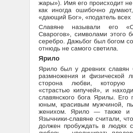
жары»). Имя его происходит не
как иногда ошибочно думают
«дающий Бог», «податель всех 
Славяне называли его «С
Сварогов», символами этого б
серебро. Дажьбог был богом со
отнюдь не самого светила.
Ярило
Ярило был у древних славян 
размножения и физической л
сторона любви, которую 
«страстью кипучей», и наход
славянского бога Ярилы. Его 
юным, красивым мужчиной, п
женихом. Ярило — также и 
Язычники-славяне считали, чт
должен пробуждать в людях с
любовь — увеличивать плодор