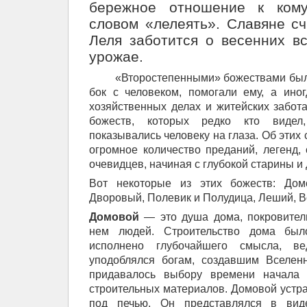
бережное отношение к кому
словом «лелеять». Славяне сч
Леля заботится о весенних 
урожае.
«Второстепенными» божествами были
бок с человеком, помогали ему, а ино
хозяйственных делах и житейских забота
божеств, которых редко кто видел
показывались человеку на глаза. Об этих 
огромное количество преданий, легенд, 
очевидцев, начиная с глубокой старины и
Вот некоторые из этих божеств: Домо
Дворовый, Полевик и Полудица, Леший, В
Домовой
— это душа дома, покровител
нем людей. Строительство дома был
исполнено глубочайшего смысла, в
уподоблялся богам, создавшим Вселен
придавалось выбору времени начала 
строительных материалов. Домовой устра
под печью. Он представлялся в виде