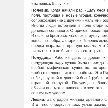
«Батюшка, Выручи!»
Полевик
. Когда начали расчищать леса 
поля, пастбища и новые угодья, конечн
соприкосновение с другими «малыми» б
Иногда люди встречали в поле старичк
донельзя сопливого. Старичок просил пр
И если не брезговал человек, в руке у не
кошель серебра, а старичок-Полевик исче
предки выражали простую мысль, что 
лишь тех, кто не боится выпачкать рук.
Полудица
. Рабочий день в деревнях 
полуденную жару лучше было переждать
особое мифическое существо, которое
чтобы в полдень никто не работал. Это П
себе девушкой в длинной белой рубахе 
страшной старухой. Полудицы побаива
обычая она могла наказать, и жестоко —
солнечным ударом.
Леший
. За оградой жилища древнего с
Этот лес определял весь уклад жизни.