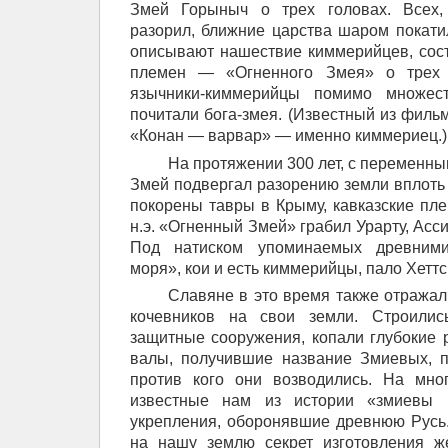
Змей Горыныч о трех головах. Всех, 
разорил, ближние царства шаром покатил
описывают нашествие киммерийцев, сос
племен — «Огненного Змея» о трех г
язычники-киммерийцы помимо множес
почитали бога-змея. (Известный из филь
«Конан — варвар» — именно киммериец.)
На протяжении 300 лет, с переменн
Змей подвергал разорению земли вплоть
покорены тавры в Крыму, кавказские пле
н.э. «Огненный Змей» грабил Урарту, Асс
Под натиском упоминаемых древними
моря», кои и есть киммерийцы, пало Хеттс
Славяне в это время также отража
кочевников на свои земли. Строились
защитные сооружения, копали глубокие
валы, получившие название Змиевых, п
против кого они возводились. На мно
известные нам из истории «змиев
укрепления, оборонявшие древнюю Русь. 
на нашу землю секрет изготовления ж