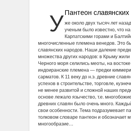
Пантеон славянских 
У
же около двух тысяч лет наза
ученым было известно, что н
Карпатскими горами и Балтий
многочисленные племена венедов. Это б
славянских народов. Наши далекие предк
множества других народов: в Крыму жили 
Черного моря селились меоты, на востоке
индоиранские племена — предки киммери
сарматов. К 11 веку до н.э. древние слав
успехов в строительстве, торговле, кузне
не менее развитой и сложной наших предк
основе лежало язычество, т.е. многобожие
древних славян было очень много. Кажды
свои особенности. Тема подразумевает па
толковом словаре пантеон и обозначает м
многообразие…