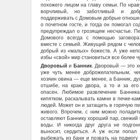
похожего лицом на главу семьи. По нрав
ворчливый, но заботливый и доб
поддерживать с Домовым добрые отношени
о почетном госте, и тогда он помогал с
предупреждал о грозящем несчастье. П
Домового всегда с помощью заговора
вместе с семьей. Живущий рядом с чел
добрый из «малых» божеств. А уже неп
избы «свой» мир становиться все более 
Дворовый
и
Банник
. Дворовый — это х
уже чуть менее доброжелательным, ч
хозяин овина — еще менее, а Банник, ду
отшибе, на краю двора, а то и за ег
опасен. Любимое развлечение Банни
кипятком, раскалывать камни в печке-ка
людей. Может он и затащить в горячую печ
живого. Впрочем, с ним можно поладит
оставляют Баннику хороший пар, свежий 
воды. И никогда друг друга не подго
выносит, сердиться. А уж если попал 
выбежать из бани и позвать на подмогу