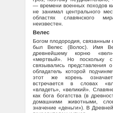
— времени военных походов ки
не занимал центрального мес
областях славянского м
неизвестен.
Велес
Богом плодородия, связанным 
был Велес (Волос). Имя Ве
древнейшему корню «вел
«мертвый». Но поскольку 
связывались представления о
обладатель которой подчиня
этот же корень означае
встречается в словах «вла
«владеть», «великий». Славян
как бога богатства (в древно
домашними животными, сло
значение «деньги»). В Древне