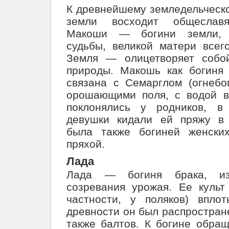
К древнейшему земледельческо
земли восходит общеславя
Макоши — богини земли, 
судьбы, великой матери всег
Земля — олицетворяет собо
природы. Макошь как богиня
связана с Семарглом (огнебог
орошающими поля, с водой 
поклонялись у родников, в
девушки кидали ей пряжу в
была также богиней женских
пряхой.
Лада
Лада — богиня брака, из
созревания урожая. Ее культ
частности, у поляков) впло
древности он был распростране
также балтов. К богине обра