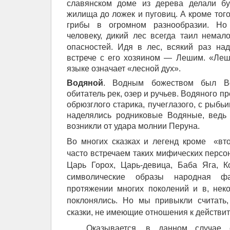
славянском доме из дерева делали бу
жилища до ложек и пуговиц. А кроме того
грибы в огромном разнообразии. Но
человеку, дикий лес всегда таил немал
опасностей. Идя в лес, всякий
раз на
встрече с его хозяином — Лешим. «Леш
языке означает «лесной дух».
Водяной
. Водным божеством был В
обитатель рек, озер и ручьев. Водяного п
обрюзглого старика, пучеглазого, с рыбь
наделялись родниковые Водяные, ведь 
возникли от удара молнии Перуна.
Во многих сказках и легенд кроме «вт
часто встречаем таких мифических персо
Царь Горох, Царь-девица, Баба Яга, 
символические образы народная ф
протяжении многих поколений и в, нек
поклонялись. Но мы привыкли считать
сказки, не имеющие отношения к действи
Оказывается, в данном случае с