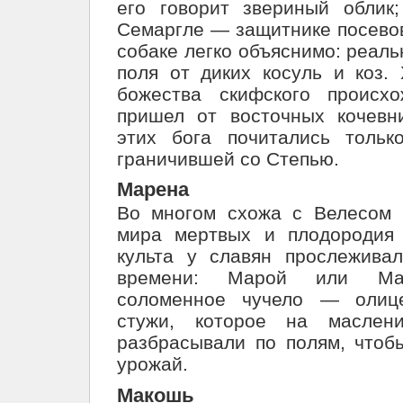
его говорит звериный облик
Семаргле — защитнике посевов
собаке легко объяснимо: реал
поля от диких косуль и коз
божества скифского происхо
пришел от восточных кочевн
этих бога почитались толь
граничившей со Степью.
Марена
Во многом схожа с Велесом
мира мертвых и плодородия
культа у славян прослежива
времени: Марой или Ма
соломенное чучело — олице
стужи, которое на маслен
разбрасывали по полям, чтоб
урожай.
Макошь