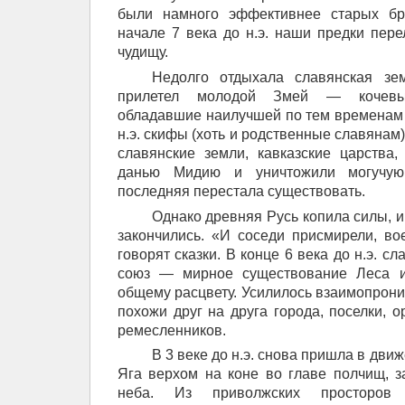
были намного эффективнее старых бро
начале 7 века до н.э. наши предки пер
чудищу.
Недолго отдыхала славянская зе
прилетел молодой Змей — кочевы
обладавшие наилучшей по тем временам к
н.э. скифы (хоть и родственные славянам
славянские земли, кавказские царства
данью Мидию и уничтожили могучую
последняя перестала существовать.
Однако древняя Русь копила силы, 
закончились. «И соседи присмирели, в
говорят сказки. В конце 6 века до н.э. с
союз — мирное существование Леса и
общему расцвету. Усилилось взаимопрони
похожи друг на друга города, поселки, 
ремесленников.
В 3 веке до н.э. снова пришла в дви
Яга верхом на коне во главе полчищ, 
неба. Из приволжских просторов