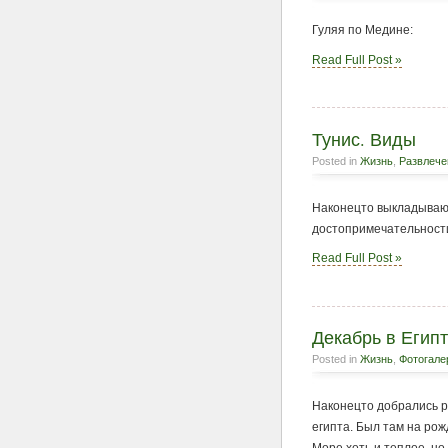
Гуляя по Медине:
Read Full Post »
Тунис. Виды
Posted in
Жизнь
,
Развлече
Наконецто выкладываю 
достопримечательности
Read Full Post »
Декабрь в Египт
Posted in
Жизнь
,
Фотогале
Наконецто добрались ру
египта. Был там на рожд