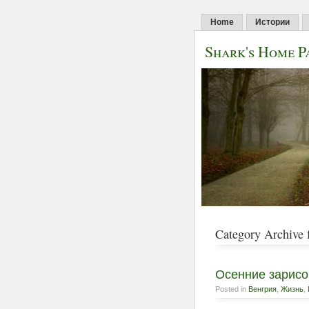
Home
Истории
Shark's Home P
Category Archive
Осенние зарис
Posted in
Венгрия
,
Жизнь
,