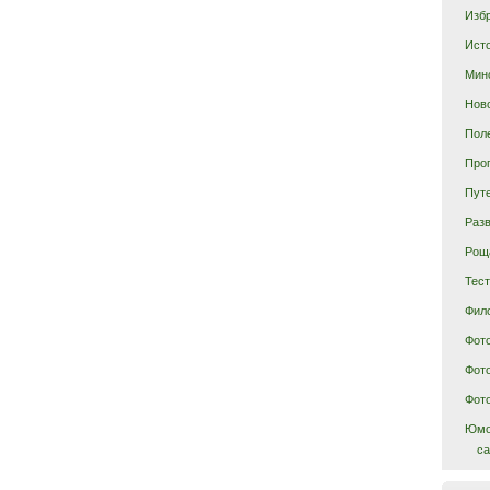
Изб
Ист
Мин
Нов
Пол
Про
Пут
Раз
Рощ
Тес
Фил
Фот
Фот
Фот
Юм
ca