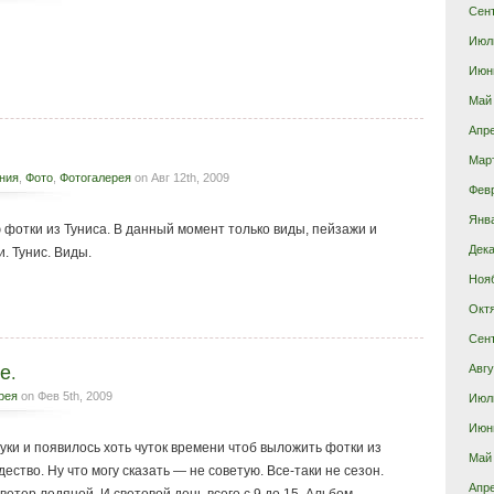
Сен
Июл
Июн
Май
Апр
Мар
ния
,
Фото
,
Фотогалерея
on Авг 12th, 2009
Фев
Янв
фотки из Туниса. В данный момент только виды, пейзажи и
Дека
. Тунис. Виды.
Ноя
Окт
Сен
е.
Авгу
рея
on Фев 5th, 2009
Июл
Июн
ки и появилось хоть чуток времени чтоб выложить фотки из
Май
ество. Ну что могу сказать — не советую. Все-таки не сезон.
Апр