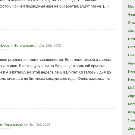
 ветер ледяной. И световой день всего с 9 до 15. Альбом
 фоток. Причем подводные еще не обработал. Будут позже. […]
Мар
Фев
Янв
Дека
.
Ноя
Новости
,
Фотогалерея
on Дек 15th, 2008
Окт
Сен
шен рождественскими украшениями. Вот только зимой и снегом
Авгу
ко холодно. В пятницу гуляли по Ваци и центральной ярмарке.
Июл
est А в пятницу на этой неделе лечу в Египет. Осталось 3 дня до
ельничать аж до 5го числа следующего года. Очень надеюсь что
Июн
Май
Апр
Мар
Фев
Янв
е
,
Фотогалерея
on Июл 3rd, 2008
Дека