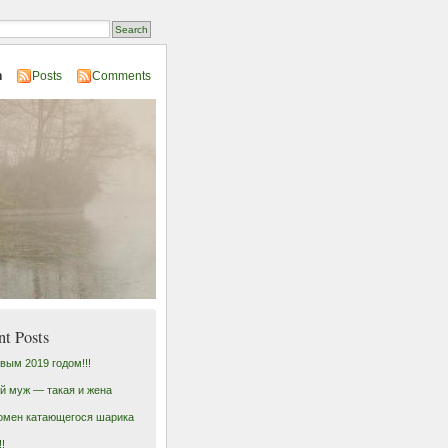
n
Posts
Comments
nt Posts
вым 2019 годом!!!
й муж — такая и жена
омен катающегося шарика
!!