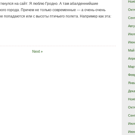
Ноя
ткнулся на сайт: Я люблю Гродно. А там абалденнийшие
Окт
ого города. Причем не только современные — а очень-очень
е попадаются или с высоты птичьего полета. Например как эта:
Сен
Авгу
Июл
Июн
Май
Next »
Апр
Мар
Фев
Янв
Дека
Ноя
Окт
Сен
Июл
Июн