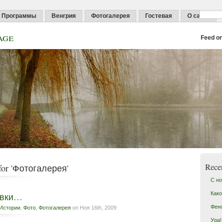
Программы
Венгрия
Фотогалерея
Гостевая
О сайте
age
Feed o
Rece
 for 'Фотогалерея'
С но
Како
овки…
Фен
Истории
,
Фото
,
Фотогалерея
on Ноя 16th, 2009
Ура!