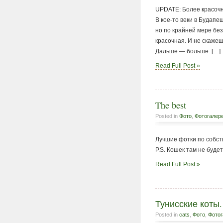
UPDATE: Более красочно
В кое-то веки в Будапе
но по крайней мере без
красочная. И не скажеш
Дальше — больше. […]
Read Full Post »
The best
Posted in
Фото
,
Фотогалер
Лучшие фотки по собст
P.S. Кошек там не буде
Read Full Post »
Тунисские коты.
Posted in
cats
,
Фото
,
Фотог