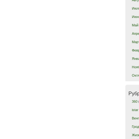
Июл
Июн
Май
Апр
Мар
Фев
Янв
Ноя
Окт
Руб
360
istar
Вен
Гро
Жиз