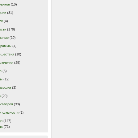
ранное
(10)
ории
(31)
ск
(4)
ости
(179)
езные
(10)
граммы
(4)
ешествия
(10)
влечения
(29)
а
(5)
ты
(12)
ософия
(3)
о
(20)
огалерея
(33)
ополезности
(1)
ор
(147)
ts
(71)