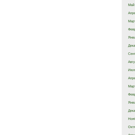
Май
Апр
Мар
Фев
Янв
Дека
Сен
Авгу
Июл
Апр
Мар
Фев
Янв
Дека
Ноя
Окт
Авгу