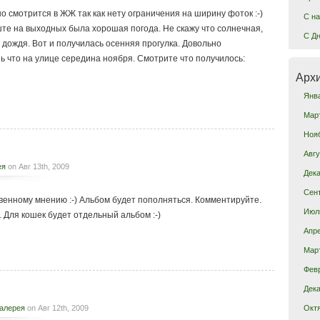
 смотрится в ЖЖ так как нету ограничения на ширину фоток :-)
C на
ште на выходных была хорошая погода. Не скажу что солнечная,
C Дн
 дождя. Вот и получилась осенняя прогулка. Довольно
ь что на улице середина ноября. Смотрите что получилось:
Арх
Янв
Мар
Ноя
Авгу
ея
on Авг 13th, 2009
Дека
Сен
венному мнению :-) Альбом будет пополняться. Комментируйте.
Июл
т. Для кошек будет отдельный альбом :-)
Апре
Мар
Фев
Дека
Окт
алерея
on Авг 12th, 2009