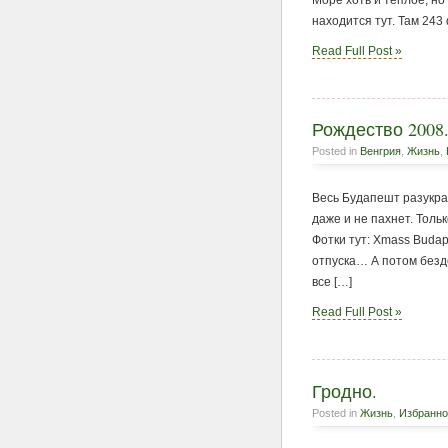
Море хоть и теплое, но
находится тут. Там 243
Read Full Post »
Рождество 2008
Posted in
Венгрия
,
Жизнь
,
Весь Будапешт разукра
даже и не пахнет. Толь
Фотки тут: Xmass Budap
отпуска… А потом безд
все […]
Read Full Post »
Гродно.
Posted in
Жизнь
,
Избранно