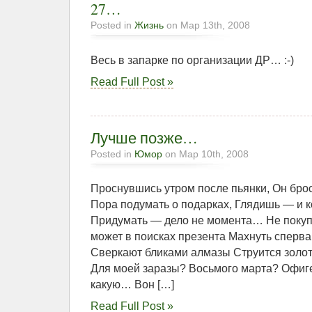
27…
Posted in
Жизнь
on Мар 13th, 2008
Весь в запарке по организации ДР… :-)
Read Full Post »
Лучше позже…
Posted in
Юмор
on Мар 10th, 2008
Проснувшись утром после пьянки, Он брос
Пора подумать о подарках, Глядишь — и 
Придумать — дело не момента… Не покупа
может в поисках презента Махнуть сперв
Сверкают бликами алмазы Струится золо
Для моей заразы? Восьмого марта? Офиге
какую… Вон […]
Read Full Post »