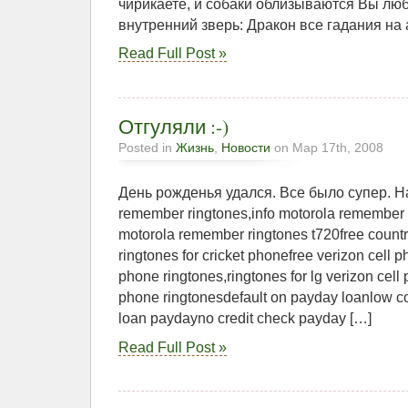
чирикаете, и собаки облизываются Вы люб
внутренний зверь: Дракон все гадания на a
Read Full Post »
Отгуляли :-)
Posted in
Жизнь
,
Новости
on Мар 17th, 2008
День рожденья удался. Все было супер. На
remember ringtones,info motorola remember 
motorola remember ringtones t720free countr
ringtones for cricket phonefree verizon cell 
phone ringtones,ringtones for lg verizon cell 
phone ringtonesdefault on payday loanlow c
loan paydayno credit check payday […]
Read Full Post »