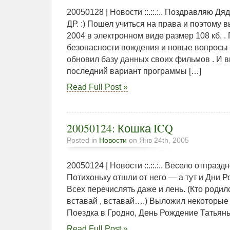
20050128 | Новости ::.::.:.. Поздравляю Д
ДР. :) Пошел учиться на права и поэтому
2004 в электронном виде размер 108 кб. 
безопасности вождения и новые вопросы 
обновил базу данных своих фильмов . И 
последний вариант программы […]
Read Full Post »
20050124: Кошка ICQ
Posted in
Новости
on Янв 24th, 2005
20050124 | Новости ::.::.:.. Весело отпраз
Потихоньку отшли от него — а тут и Дни Р
Всех перечислять даже и лень. (Кто родил
вставай , вставай….) Выложил некоторые
Поездка в Гродно, День Рождение Татьян
Read Full Post »