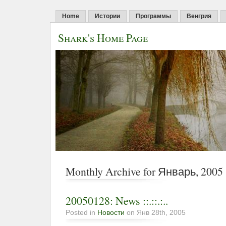
Home
Истории
Программы
Венгрия
Shark's Home Page
Monthly Archive for Январь, 2005
20050128: News ::.::.:..
Posted in
Новости
on Янв 28th, 2005