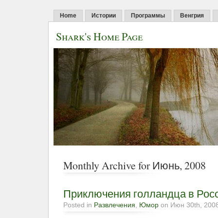
Home
Истории
Программы
Венгрия
Shark's Home Page
Monthly Archive for Июнь, 2008
Приключения голландца в Рос
Posted in
Развлечения
,
Юмор
on Июн 30th, 200