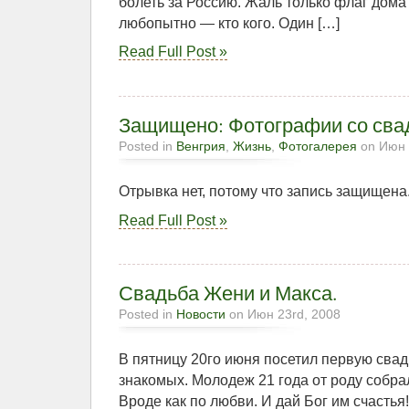
болеть за Россию. Жаль только флаг дома 
любопытно — кто кого. Один […]
Read Full Post »
Защищено: Фотографии со сва
Posted in
Венгрия
,
Жизнь
,
Фотогалерея
on Июн 
Отрывка нет, потому что запись защищена
Read Full Post »
Свадьба Жени и Макса.
Posted in
Новости
on Июн 23rd, 2008
В пятницу 20го июня посетил первую сва
знакомых. Молодеж 21 года от роду собра
Вроде как по любви. И дай Бог им счасть