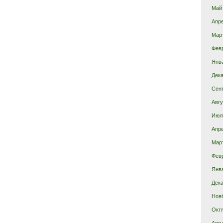
Май
Апр
Мар
Фев
Янв
Дека
Сен
Авгу
Июл
Апр
Мар
Фев
Янв
Дека
Ноя
Окт
Авгу