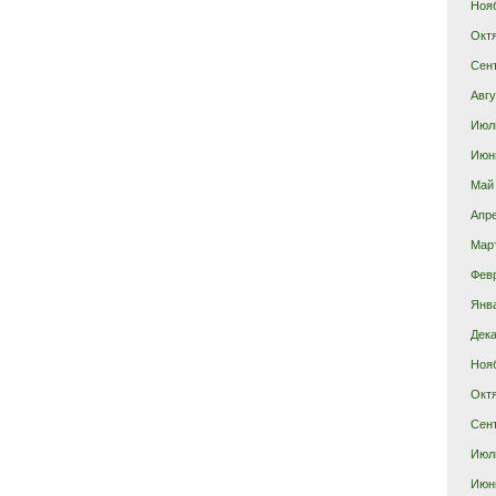
Ноя
Окт
Сен
Авгу
Июл
Июн
Май
Апр
Мар
Фев
Янв
Дека
Ноя
Окт
Сен
Июл
Июн