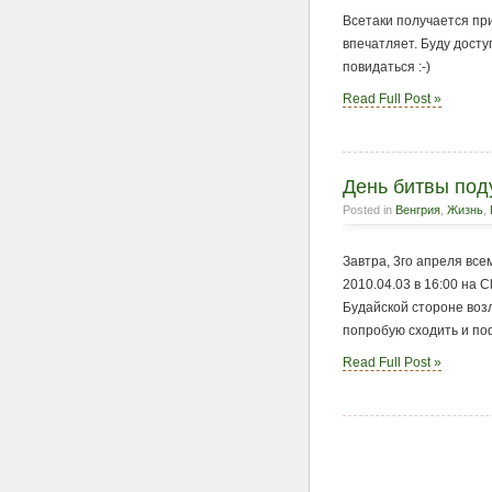
Всетаки получается при
впечатляет. Буду досту
повидаться :-)
Read Full Post »
День битвы под
Posted in
Венгрия
,
Жизнь
,
Завтра, 3го апреля вс
2010.04.03 в 16:00 на Cl
Будайской стороне воз
попробую сходить и поф
Read Full Post »