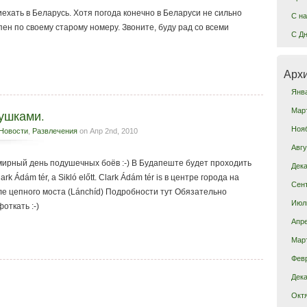
ехать в Беларусь. Хотя погода конечно в Беларуси не сильно
C на
пен по своему старому номеру. Звоните, буду рад со всеми
C Дн
Арх
Янв
Мар
ушками.
Ноя
Новости
,
Развлечения
on Апр 2nd, 2010
Авгу
емирный день подушечных боёв :-) В Будапеште будет проходить
Дека
ark Ádám tér, a Sikló előtt. Clark Ádám tér is в центре города на
Сен
ле цепного моста (Lánchíd) Подробности тут Обязательно
Июл
откать :-)
Апре
Мар
Фев
Дека
Окт