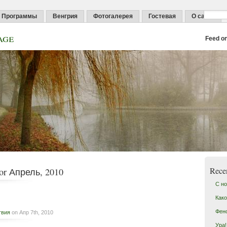
Программы
Венгрия
Фотогалерея
Гостевая
О сайте
age
Feed o
Rece
for Апрель, 2010
С но
Како
Фен
твия
on Апр 7th, 2010
Ура!