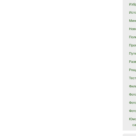
Изб
Ист
Мин
Нов
Пол
Про
Пут
Раз
Рощ
Тес
Фил
Фот
Фот
Фот
Юм
ca