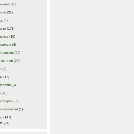
ранное
(10)
ории
(31)
ск
(4)
ости
(179)
езные
(10)
граммы
(4)
ешествия
(10)
влечения
(29)
а
(5)
ты
(12)
ософия
(3)
о
(20)
огалерея
(33)
ополезности
(1)
ор
(147)
ts
(71)