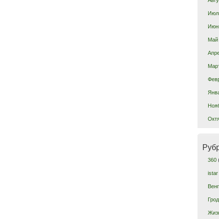
Июл
Июн
Май
Апр
Мар
Фев
Янв
Ноя
Окт
Руб
360
istar
Вен
Гро
Жиз