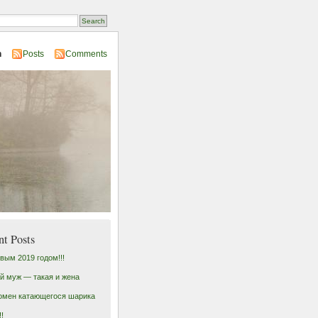
n
Posts
Comments
nt Posts
вым 2019 годом!!!
й муж — такая и жена
омен катающегося шарика
!!