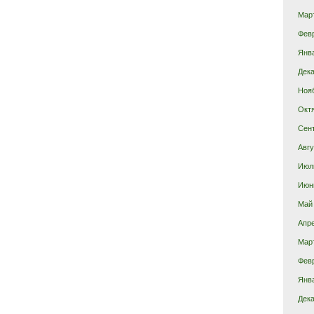
Мар
Фев
Янв
Дека
Ноя
Окт
Сен
Авгу
Июл
Июн
Май
Апр
Мар
Фев
Янв
Дека