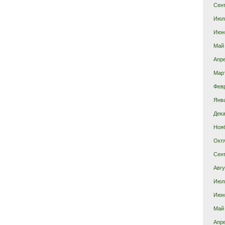
Сен
Июл
Июн
Май
Апр
Мар
Фев
Янв
Дека
Ноя
Окт
Сен
Авгу
Июл
Июн
Май
Апр