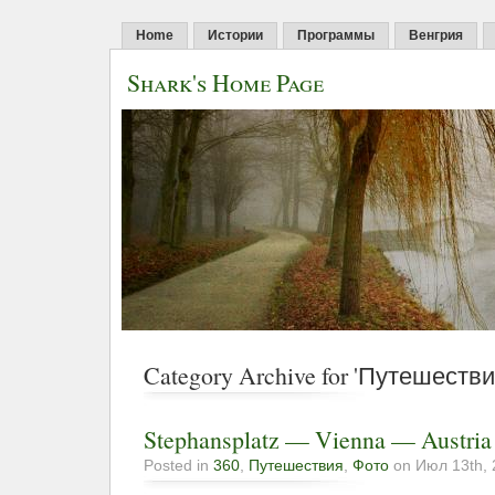
Home
Истории
Программы
Венгрия
Shark's Home Page
Category Archive for 'Путешестви
Stephansplatz — Vienna — Austria
Posted in
360
,
Путешествия
,
Фото
on Июл 13th, 