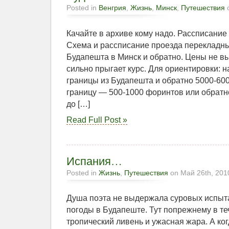
Posted in
Венгрия
,
Жизнь
,
Минск
,
Путешествия
o
Качайте в архиве кому надо. Рассписание 
Схема и рассписание проезда перекладн
Будапешта в Минск и обратно. Цены не вык
сильно прыгает курс. Для ориентировки: н
границы из Будапешта и обратно 5000-60
границу — 500-1000 форинтов или обратно
до […]
Read Full Post »
Испания…
Posted in
Жизнь
,
Путешествия
on Май 26th, 201
Душа поэта не выдержала суровых испыт
погоды в Будапеште. Тут попрежнему в те
тропический ливень и ужасная жара. А когд