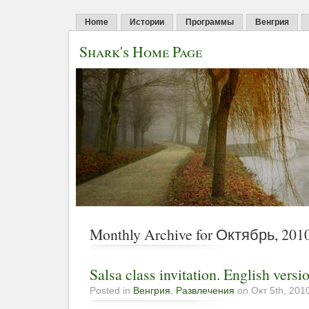
Home
Истории
Программы
Венгрия
Shark's Home Page
Monthly Archive for Октябрь, 201
Salsa class invitation. English versi
Posted in
Венгрия
,
Развлечения
on Окт 5th, 201