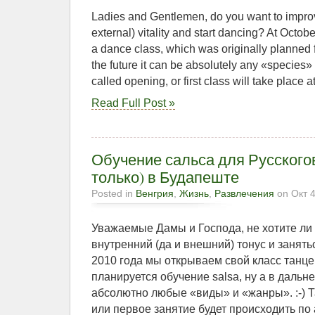
Ladies and Gentlemen, do you want to improv
external) vitality and start dancing? At Octo
a dance class, which was originally planned fo
the future it can be absolutely any «species
called opening, or first class will take place a
Read Full Post »
Обучение сальса для Русского
только) в Будапеште
Posted in
Венгрия
,
Жизнь
,
Развлечения
on Окт 4
Уважаемые Дамы и Господа, не хотите ли
внутренний (да и внешний) тонус и занять
2010 года мы открываем свой класс танце
планируется обучение salsa, ну а в дальн
абсолютно любые «виды» и «жанры». :-) 
или первое занятие будет происходить по 