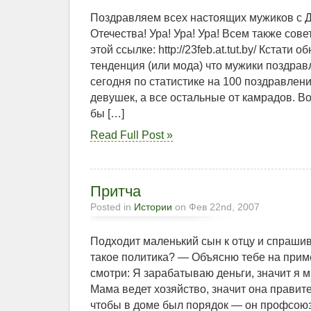
Поздравляем всех настоящих мужиков с 
Отечества! Ура! Ура! Ура! Всем также сов
этой ссылке: http://23feb.at.tut.by/ Кстати
тенденция (или мода) что мужики поздравл
сегодня по статистике на 100 поздравлений
девушек, а все остальные от камрадов. В
бы […]
Read Full Post »
Притча
Posted in
Истории
on Фев 22nd, 2007
Подходит маленький сын к отцу и спрашив
такое политика? — Объясню тебе на прим
смотри: Я зарабатываю деньги, значит я 
Мама ведет хозяйство, значит она правит
чтобы в доме был порядок — он профсою