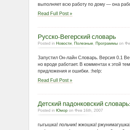
выполняет всю работу по дому — она рабо
Read Full Post »
Русско-Вегерский словарь
Posted in
Новости
,
Полезные
,
Программы
on Фе
Запустил Он-лайн Словарь. Версия 0.1 Вер
но вроде работает. В комментах к этой т
придложения и ошибки. :help:
Read Full Post »
Детский падонковский словарь
Posted in
Юмор
on Фев 16th, 2007
гыгышка! лольчик! жжошка! ржунимагушка!