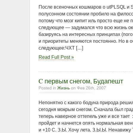
После всеночных кошмаров о utPLSQL и S
полусонном состоянии пробило на филос
потому что мозг кипит иль просто еще не
следующее — задумался что всю жизнь ок
базируясь на интересных принципах (пого
и приоритеты меняются постоянно. Но в 
следующее:ЧХТ […]
Read Full Post »
C первым снегом, Будапешт
Posted in
Жизнь
on Фев 26th, 2007
Непонятно с какого бодуна природа реши
сегодня мокрым снегом. Сначала был град,
теперь наверное оттепель уже и все тает 
пройдет и начнется опять нормальная ве
и +10 С. З.Ы. Хочу лета. З.Ы.Ы. Ненавижу 