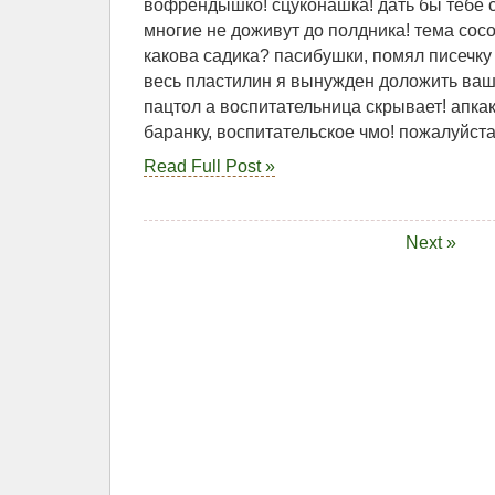
вофрендышко! сцуконашка! дать бы тебе с
многие не доживут до полдника! тема сосо
какова садика? пасибушки, помял писечку
весь пластилин я вынужден доложить ваш
пацтол а воспитательница скрывает! апка
баранку, воспитательское чмо! пожалуйста
Read Full Post »
Next »