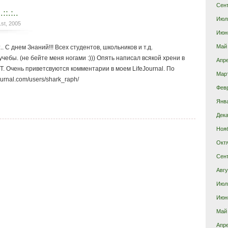
Сен
::.:..
Июл
st, 2005
Июн
Май
.:.. С днем Знаний!!! Всех студентов, школьников и т.д.
чебы. (не бейте меня ногами :))) Опять написал всякой хрени в
Апр
. Очень приветсвуются комментарии в моем LifeJournal. По
Мар
journal.com/users/shark_raph/
Фев
Янв
Дека
Ноя
Окт
Сен
Авгу
Июл
Июн
Май
Апр