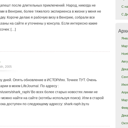
дапешт после длительных приключений. Народ, никогда не
C на
ами в Венгрию, более тяжелого экспириенса в жизни у меня не
C Дн
дку. Короче делаю я рабочую визу в Венгрию, собрали все
заны на сайте и уточнены у консула. Если интересно какие
сочек: […]
Арх
Янв
Мар
Ноя
.
Авгу
th, 2005
Дека
Сен
ру дней. Опять обновление в ИСТОРИях. Точнее ТУТ. Очень
Июл
рии в моем LifeJournal. По адресу :
com/users/shark_raph/ Во всех более старых новостях линки не
Апре
е можно найти на сайте (хотябы используя поиск). Или в старой
Мар
ока доступен по следующему адрессу: shark-raph.by.ru
Фев
Дека
Окт