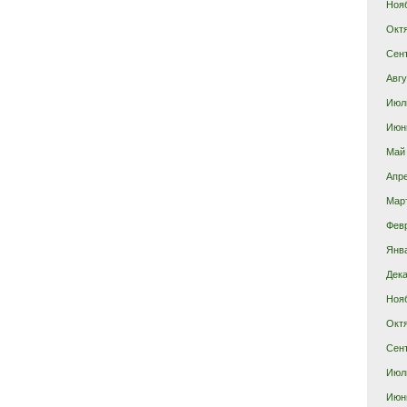
Ноя
Окт
Сен
Авгу
Июл
Июн
Май
Апр
Мар
Фев
Янв
Дека
Ноя
Окт
Сен
Июл
Июн