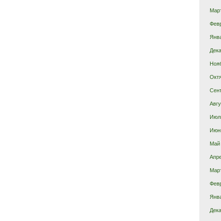
Мар
Фев
Янв
Дека
Ноя
Окт
Сен
Авгу
Июл
Июн
Май
Апр
Мар
Фев
Янв
Дека