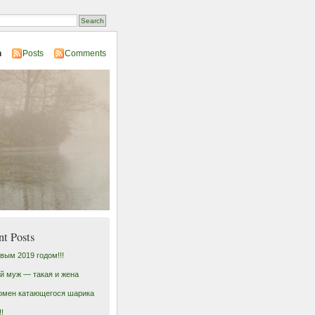
n
Posts
Comments
nt Posts
вым 2019 годом!!!
й муж — такая и жена
омен катающегося шарика
!!