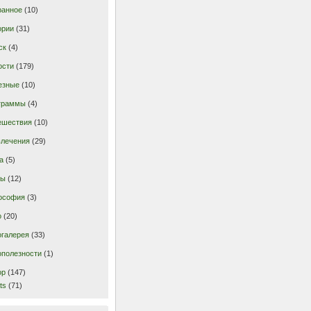
ранное
(10)
ории
(31)
ск
(4)
ости
(179)
езные
(10)
граммы
(4)
ешествия
(10)
влечения
(29)
а
(5)
ты
(12)
ософия
(3)
о
(20)
огалерея
(33)
ополезности
(1)
ор
(147)
ts
(71)