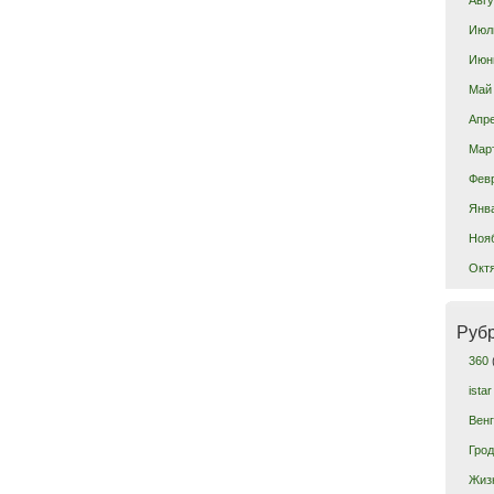
Июл
Июн
Май
Апр
Мар
Фев
Янв
Ноя
Окт
Руб
360
istar
Вен
Гро
Жиз