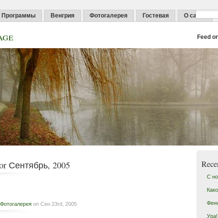
Программы
Венгрия
Фотогалерея
Гостевая
О сайте
age
Feed o
Rece
for Сентябрь, 2005
С но
Како
Фен
Фотогалерея
on Сен 23rd, 2005
Ура!