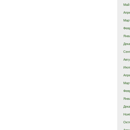
Май
Апр
Мар
Фев
Янв
Дека
Сен
Авгу
Июл
Апр
Мар
Фев
Янв
Дека
Ноя
Окт
Авгу