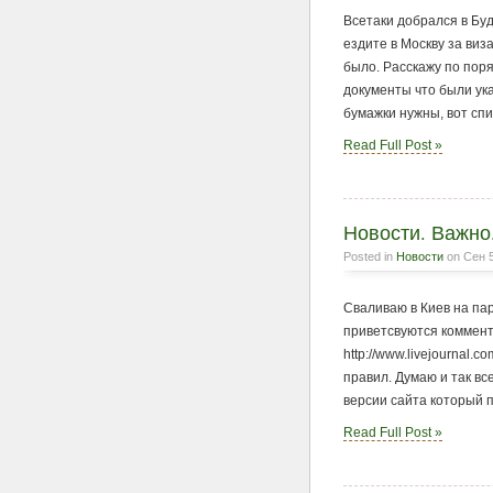
Всетаки добрался в Бу
ездите в Москву за виз
было. Расскажу по поря
документы что были ука
бумажки нужны, вот спи
Read Full Post »
Новости. Важно
Posted in
Новости
on Сен 5
Сваливаю в Киев на па
приветсвуются коммента
http://www.livejournal.
правил. Думаю и так вс
версии сайта который п
Read Full Post »