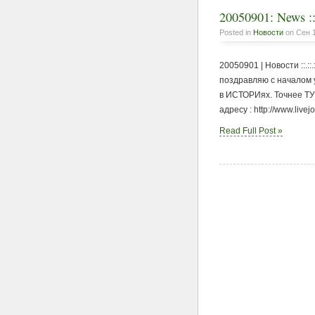
20050901: News ::.
Posted in
Новости
on Сен 1
20050901 | Новости ::.::
поздравляю с началом у
в ИСТОРИях. Точнее ТУТ
адресу : http://www.live
Read Full Post »