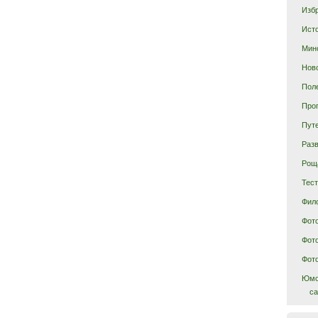
Изб
Ист
Мин
Нов
Пол
Про
Пут
Раз
Рощ
Тес
Фил
Фот
Фот
Фот
Юм
ca