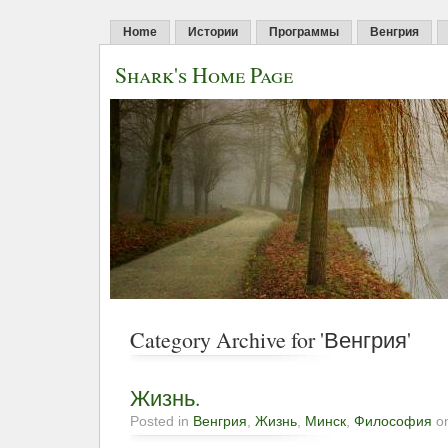
Home
Истории
Программы
Венгрия
Shark's Home Page
Category Archive for 'Венгрия'
Жизнь.
Posted in
Венгрия
,
Жизнь
,
Минск
,
Философия
on