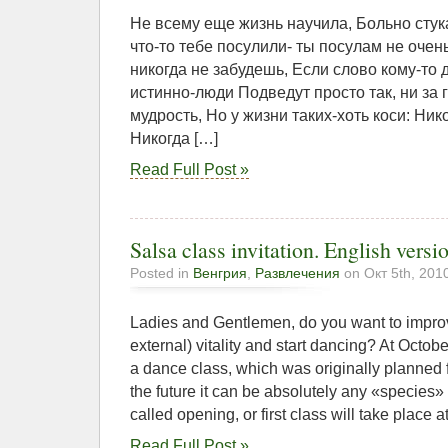
Не всему еще жизнь научила, Больно стук
что-то тебе посулили- ты посулам не очень
никогда не забудешь, Если слово кому-то 
истинно-люди Подведут просто так, ни за 
мудрость, Но у жизни таких-хоть коси: Нико
Никогда […]
Read Full Post »
Salsa class invitation. English versi
Posted in
Венгрия
,
Развлечения
on Окт 5th, 201
Ladies and Gentlemen, do you want to improv
external) vitality and start dancing? At Octo
a dance class, which was originally planned fo
the future it can be absolutely any «species
called opening, or first class will take place a
Read Full Post »