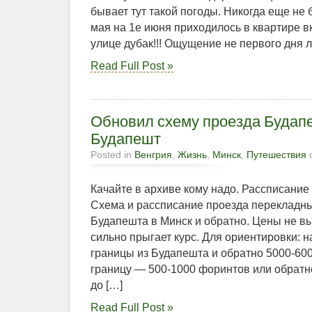
бывает тут такой погоды. Никогда еще не б
мая на 1е июня приходилось в квартире вк
улице дубак!!! Ощущение не первого дня л
Read Full Post »
Обновил схему проезда Будап
Будапешт
Posted in
Венгрия
,
Жизнь
,
Минск
,
Путешествия
o
Качайте в архиве кому надо. Рассписание 
Схема и рассписание проезда перекладн
Будапешта в Минск и обратно. Цены не вык
сильно прыгает курс. Для ориентировки: н
границы из Будапешта и обратно 5000-60
границу — 500-1000 форинтов или обратно
до […]
Read Full Post »