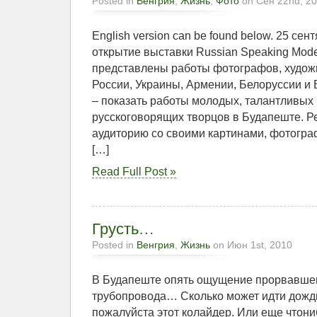
Posted in
Венгрия
,
Жизнь
,
Фото
on Сен 22nd, 2
English version can be found below. 25 сен
открытие выставки Russian Speaking Moder
представлены работы фотографов, художн
России, Украины, Армении, Белоруссии и 
– показать работы молодых, талантливых
русскоговорящих творцов в Будапеште. Р
аудиторию со своими картинами, фотогра
[…]
Read Full Post »
Грусть…
Posted in
Венгрия
,
Жизнь
on Июн 1st, 2010
В Будапеште опять ощущение прорвавшег
трубопровода… Сколько может идти дождь
пожалуйста этот колайдер. Или еще чтониб