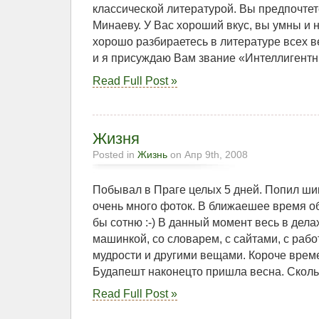
классической литературой. Вы предпочте
Минаеву. У Вас хороший вкус, вы умны и 
хорошо разбираетесь в литературе всех ве
и я присуждаю Вам звание «Интеллигентн
Read Full Post »
Жизня
Posted in
Жизнь
on Апр 9th, 2008
Побывал в Праге целых 5 дней. Попил ши
очень много фоток. В ближаешее время о
бы сотню :-) В данный момент весь в дела
машинкой, со словарем, с сайтами, с рабо
мудрости и другими вещами. Короче време
Будапешт наконецто пришла весна. Скольк
Read Full Post »